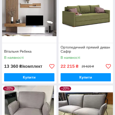
Ортопедичний прямий диван
Вітальня Ребека
Сафір
В наявності
В наявності
13 360
22 215
₴/комплект
₴
29 620 ₴
Купити
Купити
–20%
–20%