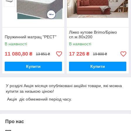
Ліжко кутове Brimo/Брімо
Пружинний матрац "РЕСТ"
сп.м.80х200
В наявності
В наявності
11 080,80
17 226
₴
₴
13 851 ₴
19 800 ₴
Купити
Купити
У розділі Акція місяця опубліковані акційні товари, які можна
купити за низькою ціною!
Акція діє обмежений період часу.
Про нас