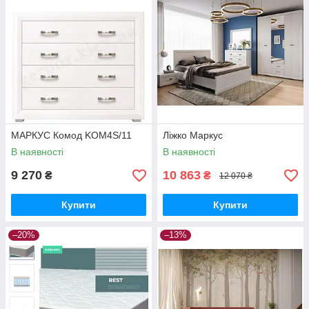
МАРКУС Комод KOM4S/11
Ліжко Маркус
В наявності
В наявності
9 270
10 863
₴
₴
12 070 ₴
Купити
Купити
–20%
–13%