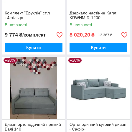
Комплект "Бруклін" стіл
Дзеркало настінне Karat
+4стільця
KRWHMIR-1200
В наявності
В наявності
9 774
8 020,20
₴/комплект
₴
13 367 ₴
Купити
Купити
–20%
–20%
Диван ортопедичний прямий
Ортопедичний кутовий диван
Балі 140
«Сафір»