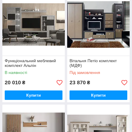
Функціональний меблевий
Вітальня Петіо комплект
комплект Альпін
(МДФ)
В наявності
Під замовлення
20 010
23 870
₴
₴
Купити
Купити