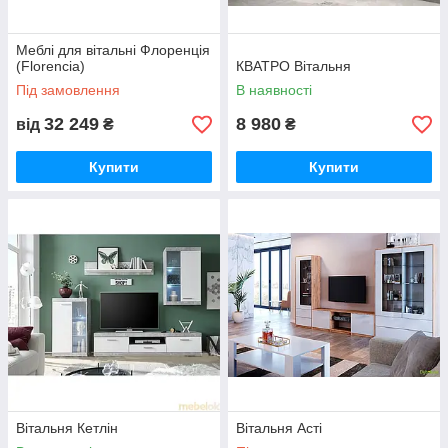
Меблі для вітальні Флоренція
(Florencia)
КВАТРО Вітальня
Під замовлення
В наявності
32 249
8 980
від
₴
₴
Купити
Купити
Вітальня Кетлін
Вітальня Асті