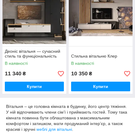
Деоніс вітальня — сучасний
стиль та функціональність
Стильна вітальню Клер
В наявності
В наявності
11 340
10 350
₴
₴
Купити
Купити
Вітальня – це головна кімната в будинку, його центр тяжіння.
У ній відпочивають члени сім’ї і приймають гостей. Тому така
кімната повинна бути облаштована з максимальним
комфортом і затишком, мати продуманий інтер’єр, а також
красиві і зручні
меблі для вітальні
.