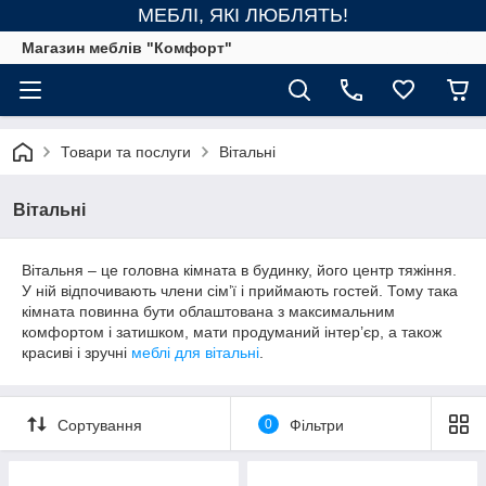
МЕБЛІ, ЯКІ ЛЮБЛЯТЬ!
Магазин меблів "Комфорт"
Товари та послуги
Вітальні
Вітальні
Вітальня – це головна кімната в будинку, його центр тяжіння.
У ній відпочивають члени сім’ї і приймають гостей. Тому така
кімната повинна бути облаштована з максимальним
комфортом і затишком, мати продуманий інтер’єр, а також
красиві і зручні
меблі для вітальні
.
Сортування
0
Фільтри