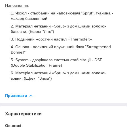
Наповнення
:
Чохол - стьобаний на наповнювачі "Sprut", тканина -
жакард бавовняний
Матеріал нетканий «Sprut» з домішками волокон
бавовни. (Ефект "Літо")
Подвійний жорсткий настил «Thermofelt»
Основа - посилений пружинний блок "Strengthened
Bonnell"
System - дворівнева система стабілізації - DSF
(Double Stabilization Frame)
Матеріал нетканий «Sprut» з домішками волокон
вовни. (Ефект "Зима")
Приховати
Характеристики
Основні