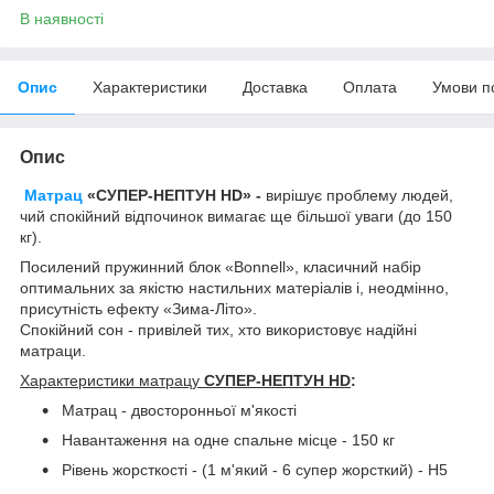
В наявності
Опис
Характеристики
Доставка
Оплата
Умови п
Опис
Матрац
«СУПЕР-НЕПТУН HD» -
вирішує проблему людей,
чий спокійний відпочинок вимагає ще більшої уваги (до 150
кг).
Посилений пружинний блок «Bonnell», класичний набір
оптимальних за якістю настильних матеріалів і, неодмінно,
присутність ефекту «Зима-Літо».
Спокійний сон - привілей тих, хто використовує надійні
матраци.
Характеристики матрацу
СУПЕР-НЕПТУН
HD
:
Матрац - двосторонньої м'якості
Навантаження на одне спальне місце - 150 кг
Рiвень жорсткостi - (1 м'який - 6 супер жорсткий) - H5