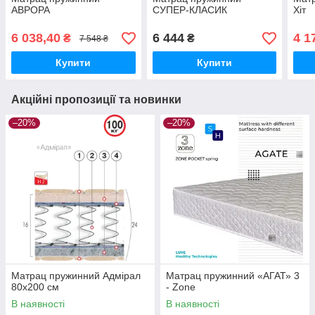
АВРОРА
СУПЕР-КЛАСИК
Хіт
6 038,40
6 444
4 1
₴
₴
7 548 ₴
Купити
Купити
Акційні пропозиції та новинки
–20%
–20%
Матрац пружинний Адмірал
Матрац пружинний «АГАТ» 3
80х200 см
- Zone
В наявності
В наявності