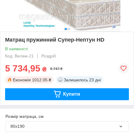
Матрац пружинний Супер-Нептун НD
В наявності
Код: Велам-21
Роздріб
5 734,95
₴
6 747 ₴
Економія
1012.05 ₴
Залишилось
23 дні
Купити
Розмір матраца, см
80х190