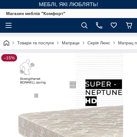
МЕБЛІ, ЯКІ ЛЮБЛЯТЬ!
Магазин меблів "Комфорт"
Товари та послуги
Матраци
Серія Люкс
Матрац п
–15%