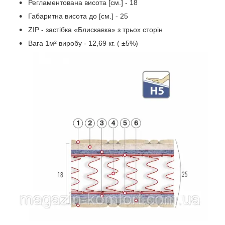
Регламентована висота [cм.] - 18
Габаритна висота до [cм.] - 25
ZIP - застібкa «Блискавка» з трьох сторін
Вага 1м² виробу - 12,69 кг. ( ±5%)