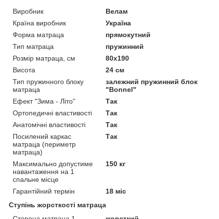
Виробник
Велам
Країна виробник
Україна
Форма матраца
прямокутний
Тип матраца
пружинний
Розмір матраца, см
80х190
Висота
24 см
Тип пружинного блоку
залежний пружинний блок
матраца
"Вonnel"
Ефект "Зима - Літо"
Так
Ортопедичні властивості
Так
Анатомічні властивості
Так
Посилений каркас
Так
матраца (периметр
матраца)
Максимально допустиме
150 кг
навантаження на 1
спальне місце
Гарантійний термін
18 міс
Ступінь жорсткості матраца
Сторона матраца 1
жорсткий