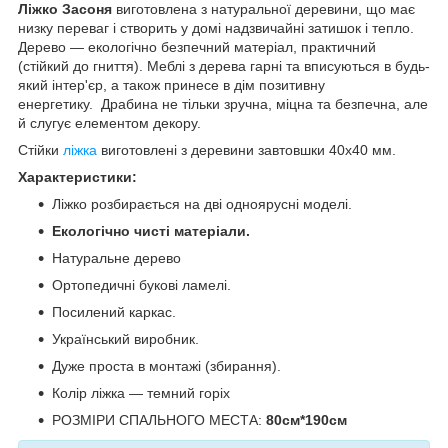
Ліжко Засоня
виготовлена з натуральної деревини, що має
низку переваг і створить у домі надзвичайні затишок і тепло.
Дерево — екологічно безпечний матеріал, практичний
(стійкий до гниття). Меблі з дерева гарні та вписуються в будь-
який інтер'єр, а також принесе в дім позитивну
енергетику. Драбина не тільки зручна, міцна та безпечна, але
й слугує елементом декору.
Стійки
ліжка
виготовлені з деревини завтовшки 40х40 мм.
Характеристики:
Ліжко розбирається на дві одноярусні моделі.
Екологічно чисті матеріали.
Натуральне дерево
Ортопедичні букові ламелі.
Посилений каркас.
Український виробник.
Дуже проста в монтажі (збирання).
Колір ліжка — темний горіх
РОЗМІРИ СПАЛЬНОГО МЕСТА:
80см*190см