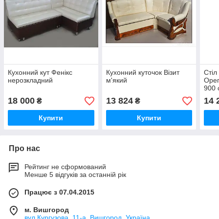
Кухонний кут Фенікс
Кухонний куточок Візит
Стіл
нерозкладний
м'який
Орег
900
обід
18 000
13 824
14 
₴
₴
Купити
Купити
Про нас
Рейтинг не сформований
Менше 5 відгуків за останній рік
Працює з 07.04.2015
м. Вишгород
вул.Кургузова, 11-а, Вишгород, Україна