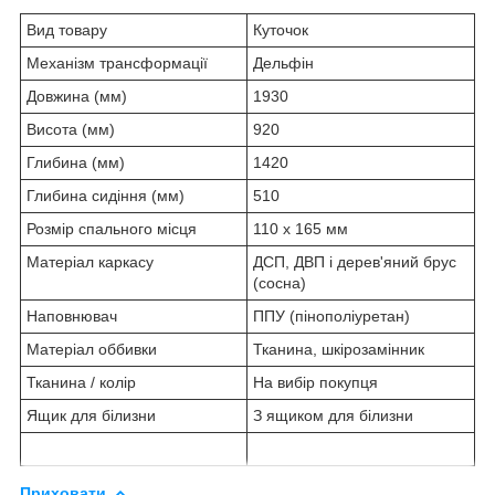
Вид товару
Куточок
Механізм трансформації
Дельфін
Довжина (мм)
1930
Висота (мм)
920
Глибина (мм)
1420
Глибина сидіння (мм)
510
Розмір спального місця
110 х 165 мм
Матеріал каркасу
ДСП, ДВП і дерев'яний брус
(сосна)
Наповнювач
ППУ (пінополіуретан)
Матеріал оббивки
Тканина, шкірозамінник
Тканина / колір
На вибір покупця
Ящик для білизни
З ящиком для білизни
Приховати