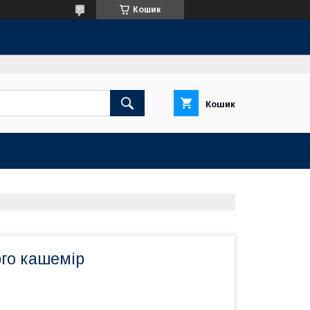
Кошик
Кошик
рго кашемір