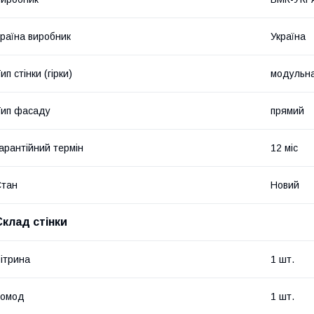
раїна виробник
Україна
ип стінки (гірки)
модульна
ип фасаду
прямий
арантійний термін
12 міс
Стан
Новий
Склад стінки
ітрина
1 шт.
Комод
1 шт.