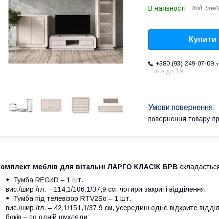
В наявності
Код:
brw0
Купити
+380 (93) 249-07-09
з 9 до 19
повернення товару п
Комплект меблів для вітальні ЛАРГО КЛАСІК БРВ
складається
Тумба REG4D – 1 шт.
вис./шир./гл. – 114,1/106,1/37,9 см, чотири закриті відділення;
Тумба під телевізор RTV2So – 1 шт.
вис./шир./гл. – 42,1/151,1/37,9 см, усередині одне відкрите відді
боків – по одній шухляди;