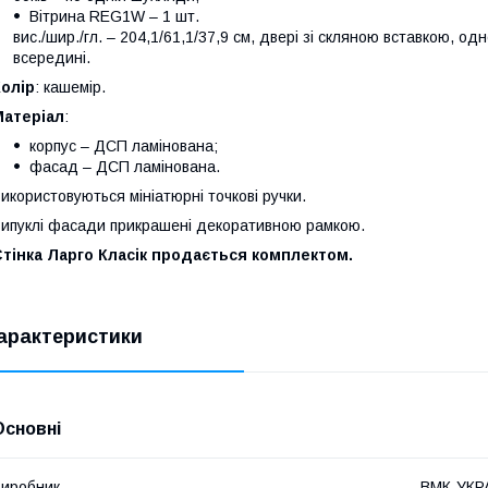
Вітрина REG1W – 1 шт.
вис./шир./гл. – 204,1/61,1/37,9 см, двері зі скляною вставкою, о
всередині.
олір
: кашемір.
Матеріал
:
корпус – ДСП ламінована;
фасад – ДСП ламінована.
икористовуються мініатюрні точкові ручки.
ипуклі фасади прикрашені декоративною рамкою.
тінка Ларго Класік продається комплектом.
арактеристики
Основні
иробник
ВМК-УКР