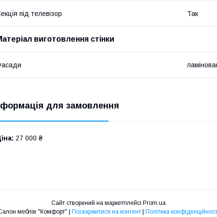
екція під телевізор
Так
Матеріал виготовлення стінки
Фасади
ламінов
нформація для замовлення
іна:
27 000 ₴
Сайт створений на маркетплейсі
Prom.ua
Салон меблів "Комфорт" |
Поскаржитися на контент
|
Політика конфіденційност