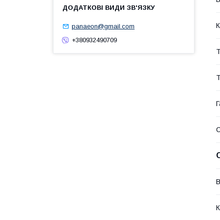
К
panaeon@gmail.com
+380932490709
Т
Т
Г
В