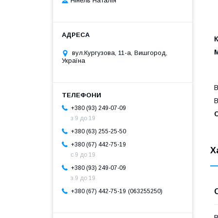
Нінель Наталія
К
вул.Кургузова, 11-а, Вишгород,
Україна
В
В
+380 (93) 249-07-09
С
з 9 до 19
+380 (63) 255-25-50
+380 (67) 442-75-19
Х
с 9 до 19
+380 (93) 249-07-09
з 9 до 19
063255250
+380 (67) 442-75-19
В