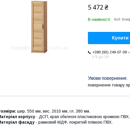
5 472 ₴
В наявності
Код:
Ком
Купити
+380 (93) 249-07-09
з 9 до 19
повернення товару п
Розміри:
шир. 550 мм, вис. 2010 мм, гл. 380 мм.
Матеріал корпусу
- ДСП, края обклеєні пластиковою кромкою ПВХ.
Матеріал фасаду
- рамковий МДФ, покритий плівкою ПВХ.