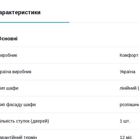
арактеристики
Основні
иробник
Комфорт-
раїна виробник
Україна
Тип шафи
лінійний 
Тип фасаду шафи
розпашн
ількість стулок (дверей)
1 шт.
арантійний термін
12 міс