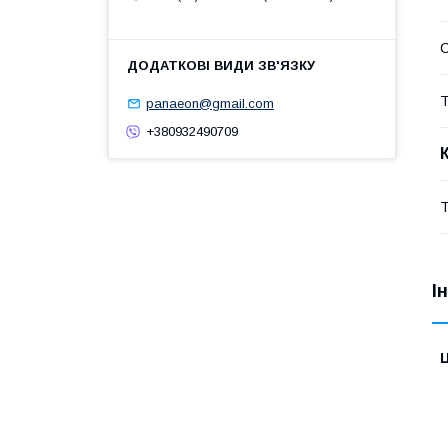
Т
panaeon@gmail.com
+380932490709
Т
І
Ц