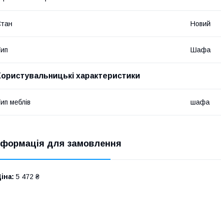
Стан
Новий
ип
Шафа
Користувальницькі характеристики
ип меблів
шафа
нформація для замовлення
іна:
5 472 ₴