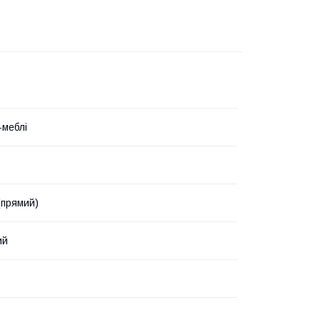
меблі
(прямий)
ий