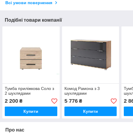
Всі умови повернення
Подібні товари компанії
Тумба приліжкова Соло з
Комод Рамона з 3
Тумб
2 шухлядами
шухлядами
шух
2 200
5 776
2 8
₴
₴
Купити
Купити
Про нас