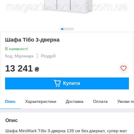
Шафа Тібо 3-дверна
В наявності
Код: Міромарк
Роздріб
13 241
₴
Купити
Опис
Характеристики
Доставка
Оплата
Умови п
Опис
Шафа MiroMark Тібо 3-дверна 139 см без дзеркал, супер мат