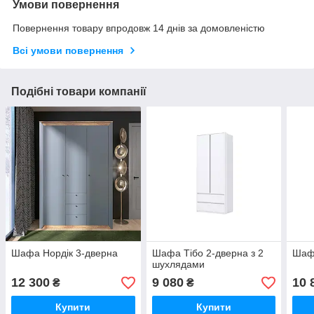
Умови повернення
Повернення товару впродовж 14 днів за домовленістю
Всі умови повернення
Подібні товари компанії
Шафа Нордік 3-дверна
Шафа Тібо 2-дверна з 2
Шаф
шухлядами
12 300
9 080
10 
₴
₴
Купити
Купити