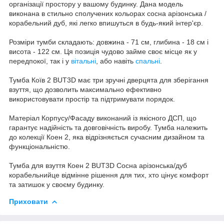
організації простору у вашому будинку. Дана модель
виконана в стильно сполучених кольорах сосна арізонська /
корабельний дуб, які легко впишуться в будь-який інтер'єр.
Розміри тумби складають: довжина - 71 см, глибина - 18 см і
висота - 122 см. Ця позиція чудово займе своє місце як у
передпокої, так і у
вітальні
, або навіть
спальні
.
Тумба Коїв 2 BUT3D має три зручні дверцята для зберігання
взуття, що дозволить максимально ефективно
використовувати простір та підтримувати порядок.
Матеріал Корпусу/Фасаду виконаний із якісного ДСП, що
гарантує надійність та довговічність виробу. Тумба належить
до колекції Коен 2, яка відрізняється сучасним дизайном та
функціональністю.
Тумба для взуття Коен 2 BUT3D Сосна арізонська/дуб
корабельнийце відмінне рішення для тих, хто цінує комфорт
та затишок у своєму будинку.
Приховати