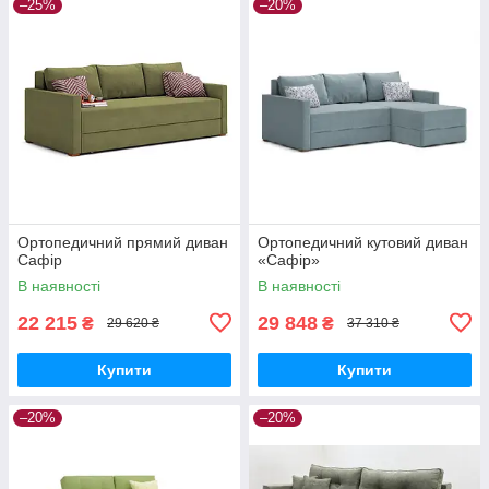
–25%
–20%
Ортопедичний прямий диван
Ортопедичний кутовий диван
Сафір
«Сафір»
В наявності
В наявності
22 215
29 848
₴
₴
29 620 ₴
37 310 ₴
Купити
Купити
–20%
–20%