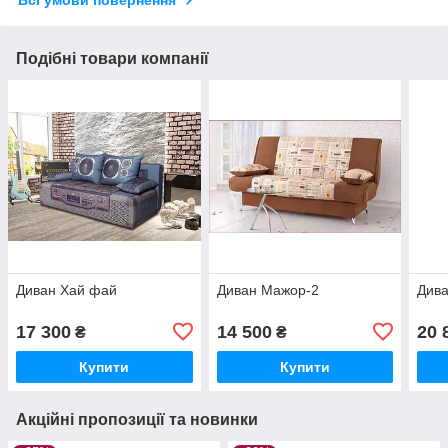
Всі умови повернення
Подібні товари компанії
Диван Хай фай
Диван Мажор-2
Див
17 300
14 500
20 
₴
₴
Купити
Купити
Акційні пропозиції та новинки