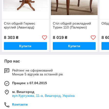
Стіл обідній Гермес
Стіл обідній розкладний
Обід
круглий (Авангард)
Турин 110 (Палермо)
8 303
8 019
8 6
₴
₴
Купити
Купити
Про нас
Рейтинг не сформований
Менше 5 відгуків за останній рік
Працює з 07.04.2015
м. Вишгород
вул.Кургузова, 11-а, Вишгород, Україна
Контакти