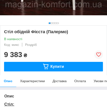
Стіл обідній Фієста (Палермо)
В наявності
Код: микс
Роздріб
9 383
₴
Купити
Опис
Характеристики
Доставка
Оплата
Умови п
Опис
Стіл: