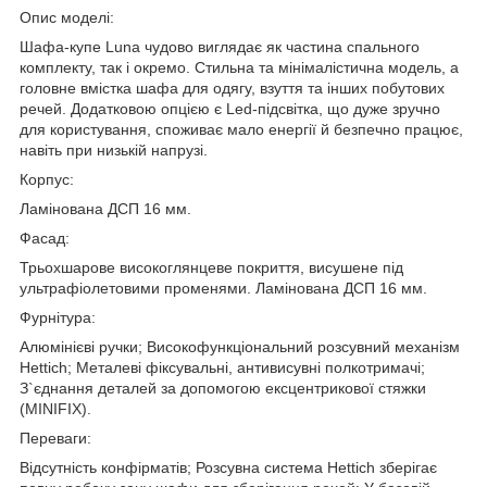
Опис моделі:
Шафа-купе Luna чудово виглядає як частина спального
комплекту, так і окремо. Стильна та мінімалістична модель, а
головне вмістка шафа для одягу, взуття та інших побутових
речей. Додатковою опцією є Led-підсвітка, що дуже зручно
для користування, споживає мало енергії й безпечно працює,
навіть при низькій напрузі.
Корпус:
Ламінована ДСП 16 мм.
Фасад:
Трьохшарове високоглянцеве покриття, висушене під
ультрафіолетовими променями. Ламінована ДСП 16 мм.
Фурнітура:
Алюмінієві ручки; Високофункціональний розсувний механізм
Hettich; Металеві фіксувальні, антивисувні полкотримачі;
З`єднання деталей за допомогою ексцентрикової стяжки
(MINIFIX).
Переваги:
Відсутність конфірматів; Розсувна система Hettich зберігає