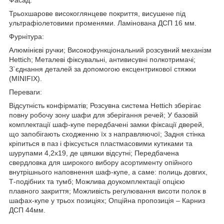
Трьохшарове високоглянцеве покриття, висушене під
ультрафіолетовими променями. Ламінована ДСП 16 мм.
Фурнітура:
Алюмінієві ручки; Високофункціональний розсувний механізм
Hettich; Металеві фіксувальні, антивисувні полкотримачі;
З`єднання деталей за допомогою ексцентрикової стяжки
(MINIFIX).
Переваги:
Відсутність конфірматів; Розсувна система Hettich зберігає
повну робочу зону шафи для зберігання речей; У базовій
комплектації шаф-купе передбачені замки фіксації дверей,
що запобігають сходженню їх з направляючої; Задня стінка
кріпиться в паз і фіксується пластмасовими кутиками та
шурупами 4,2х19, де цвяшки відсутні; Передбачена
свердловка для широкого вибору асортименту опійного
внутрішнього наповнення шаф-купе, а саме: полиць довгих,
Т-подібних та тумб; Можлива доукомплектації опцією
плавного закриття; Можливість регулювання висоти полок в
шафах-купе у трьох позиціях; Опційна пропозиція – Карниз
ДСП 44мм.