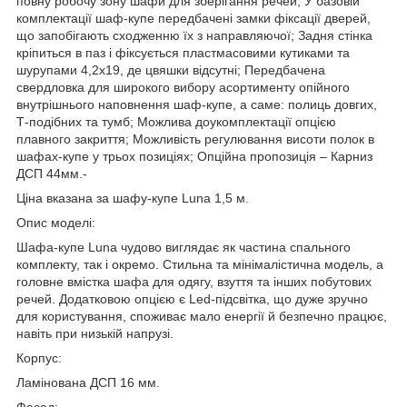
повну робочу зону шафи для зберігання речей; У базовій
комплектації шаф-купе передбачені замки фіксації дверей,
що запобігають сходженню їх з направляючої; Задня стінка
кріпиться в паз і фіксується пластмасовими кутиками та
шурупами 4,2х19, де цвяшки відсутні; Передбачена
свердловка для широкого вибору асортименту опійного
внутрішнього наповнення шаф-купе, а саме: полиць довгих,
Т-подібних та тумб; Можлива доукомплектації опцією
плавного закриття; Можливість регулювання висоти полок в
шафах-купе у трьох позиціях; Опційна пропозиція – Карниз
ДСП 44мм.-
Ціна вказана за шафу-купе Luna 1,5 м.
Опис моделі:
Шафа-купе Luna чудово виглядає як частина спального
комплекту, так і окремо. Стильна та мінімалістична модель, а
головне вмістка шафа для одягу, взуття та інших побутових
речей. Додатковою опцією є Led-підсвітка, що дуже зручно
для користування, споживає мало енергії й безпечно працює,
навіть при низькій напрузі.
Корпус:
Ламінована ДСП 16 мм.
Фасад: