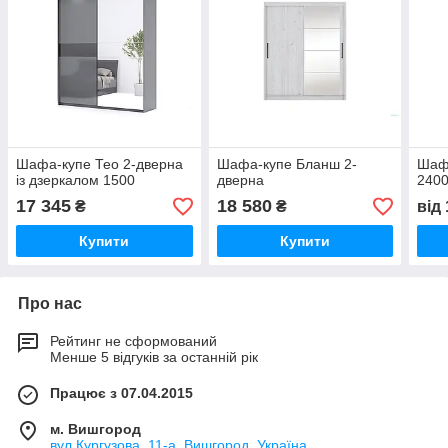
Шафа-купе Тео 2-дверна
Шафа-купе Бланш 2-
Шаф
із дзеркалом 1500
дверна
240
17 345
18 580
₴
₴
від
Купити
Купити
Про нас
Рейтинг не сформований
Менше 5 відгуків за останній рік
Працює з 07.04.2015
м. Вишгород
вул.Кургузова, 11-а, Вишгород, Україна