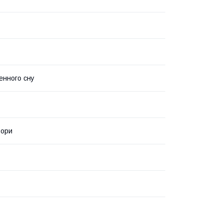
нного сну
ьори