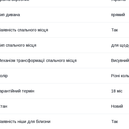
ип дивана
прямий
аявність спального місця
Так
ип спального місця
для щоде
еханізм трансформації спального місця
Висувний
олір
Різні кол
арантійний термін
18 міс
Стан
Новий
аявність ніши для білизни
Так