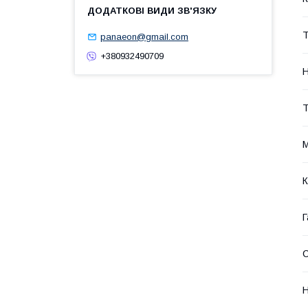
Т
panaeon@gmail.com
+380932490709
Н
Т
М
К
Г
Н