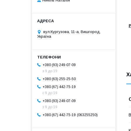
Нінель Наталія
Р
вул.Кургузова, 11-а, Вишгород,
Україна
+380 (93) 249-07-09
з 9 до 19
Х
+380 (63) 255-25-50
+380 (67) 442-75-19
с 9 до 19
+380 (93) 249-07-09
з 9 до 19
В
063255250
+380 (67) 442-75-19
К