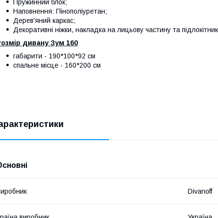
Пружинний блок;
Наповнення: Пінополіуретан;
Дерев'яний каркас;
Декоративні ніжки, накладка на лицьову частину та підлокітни
озмір дивану Зум 160
габарити - 190*100*92 см
спальне місце - 160*200 см
арактеристики
Основні
иробник
Divanoff
раїна виробник
Україна