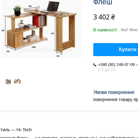
Флеш
3 402 ₴
В наявності
Код:
Микс
Купити
+380 (93) 249-07-09
з 9 до 19
повернення товару п
тиль — Hi-Tech
олекція Флеш — це яскраво, сучасно, стильно і, що найголовніше, н