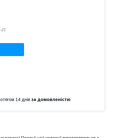
-21
ротягом 14 днів
за домовленістю
едорого! Позиції цієї колекції виготовляються з