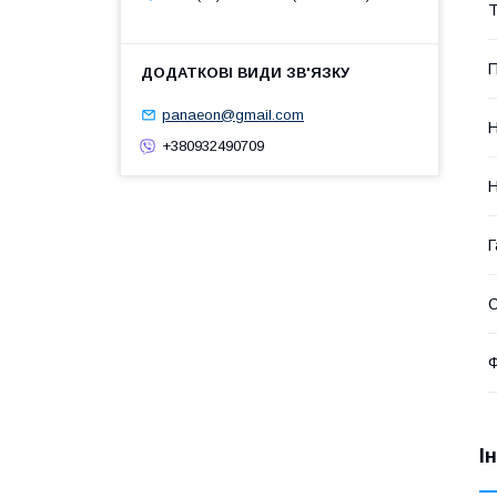
Т
П
panaeon@gmail.com
Н
+380932490709
Н
Г
Ф
І