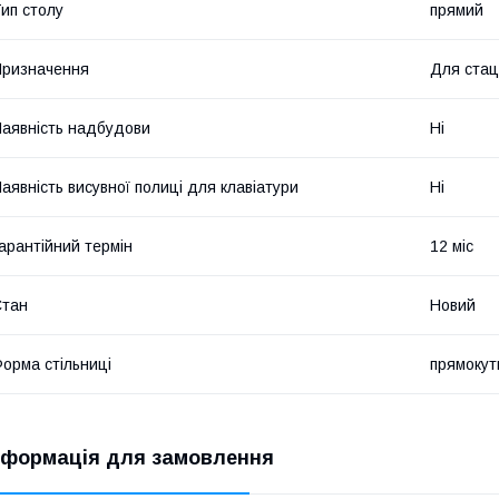
ип столу
прямий
ризначення
Для стац
аявність надбудови
Ні
аявність висувної полиці для клавіатури
Ні
арантійний термін
12 міс
Стан
Новий
орма стільниці
прямокут
нформація для замовлення