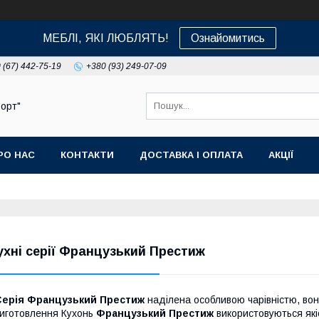
МЕБЛІ, ЯКІ ЛЮБЛЯТЬ!
Ознайомитись
 (67) 442-75-19
+380 (93) 249-07-09
орт"
РО НАС
КОНТАКТИ
ДОСТАВКА І ОПЛАТА
АКЦІЇ
ухні серії Французький Престиж
Серія Французький Престиж
наділена особливою чарівністю, вон
иготовлення Кухонь
Французький Престиж
використовуються якіс