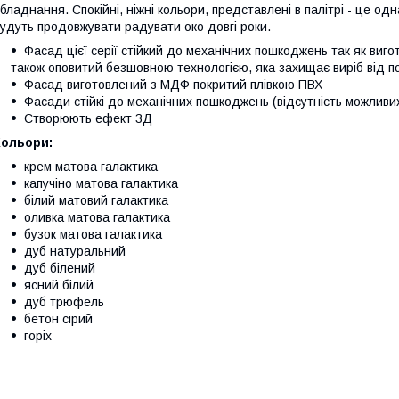
бладнання. Спокійні, ніжні кольори, представлені в палітрі - це одна
удуть продовжувати радувати око довгі роки.
Фасад цієї серії стійкий до механічних пошкоджень так як ви
також оповитий безшовною технологією, яка захищає виріб від п
Фасад виготовлений з МДФ покритий плівкою ПВХ
Фасади стійкі до механічних пошкоджень (відсутність можливих
Створюють ефект 3Д
Кольори:
крем матова галактика
капучіно матова галактика
білий матовий галактика
оливка матова галактика
бузок матова галактика
дуб натуральний
дуб білений
ясний білий
дуб трюфель
бетон сірий
горіх